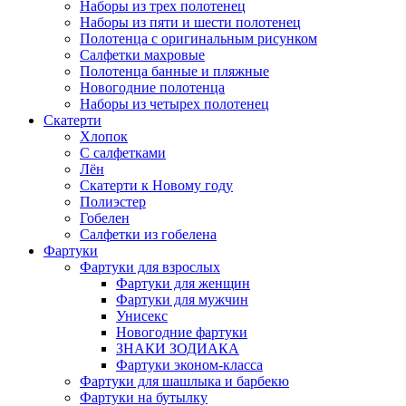
Наборы из трех полотенец
Наборы из пяти и шести полотенец
Полотенца с оригинальным рисунком
Салфетки махровые
Полотенца банные и пляжные
Новогодние полотенца
Наборы из четырех полотенец
Скатерти
Хлопок
С салфетками
Лён
Скатерти к Новому году
Полиэстер
Гобелен
Салфетки из гобелена
Фартуки
Фартуки для взрослых
Фартуки для женщин
Фартуки для мужчин
Унисекс
Новогодние фартуки
ЗНАКИ ЗОДИАКА
Фартуки эконом-класса
Фартуки для шашлыка и барбекю
Фартуки на бутылку