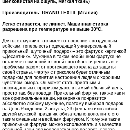
шелковистая на ощупь, мягкая ткань)
Производитель: GRAND TEXTIL (Италия)
Легко стирается, не линяет. Машинная стирка
разрешена при температуре не выше 30°C.
Для всех мужчин, кто имеет отношение к воздушным
войскам, теперь есть подходящий универсальный
прикольный, шуточный подарок – это фартук с картинкой
«Десантник». Мужчина в таком необычном фартуке не
оставляет сомнений в своей способности решить все
проблемы разом: от протекающего крана до защиты
своей страны. Фартук с приколом будет отличным
подарком для поднятия настроения людям с хорошим
чувством юмора. Он может стать приятным и
неожиданным сюрпризом даже в самый обычный день,
просто так, без повода. Прикольный фартук, так же как и
все оригинальные вещи, наверняка понравится
абсолютно любому мужчине, поэтому выбирая подарок
на День Рождения, 2 августа, 23 февраля или любой
другой мужской праздник, обязательно дополните его
таким смешным и весёлым фартуком. К тому же такие
прикольные фартуки можно использовать и в качестве
отличной идеи для корпоративного подарка, сделав