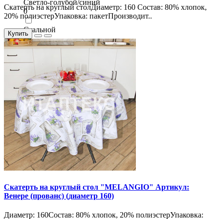
Светло-голубой/синий
Скатерть на круглый столДиаметр: 160 Состав: 80% хлопок,
0
20% полиэстерУпаковка: пакетПроизводит..
Стальной
Купить
0
Скатерть на круглый стол "MELANGIO" Артикул:
Венере (прованс) (диаметр 160)
Диаметр: 160Состав: 80% хлопок, 20% полиэстерУпаковка: