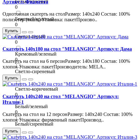
Белый/красный
Артикул: Фиаметта
0
Однотонная скатерть на столРазмер: 140х240 Состав: 100%
Бежевый/красный
полиэстер (ткань) Упаковка: пакетПроизво..
0
Купить
Светло-серый
0
Скатерть 140х180 на стол "MELANGIO" Артикул: Дама
Кремовый/зеленый
0
Скатерть на стол на 6 персонРазмер: 140х180 Состав: 100%
хлопок Упаковка: пакетПроизводитель: MELA..
Светло-сиреневый
0
Купить
Светло-коричневый
0
Скатерть 140х240 на стол "MELANGIO" Артикул:
Италия-1
Белый/зеленый
0
Скатерть на стол на 12 персонРазмер: 140х240 Состав: 100%
хлопок Упаковка: фирменный пакетПроизвод..
Белый/сиреневый
0
Купить