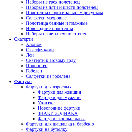
Наборы из трех полотенец
Наборы из пяти и шести полотенец
Полотенца с оригинальным рисунком
Салфетки махровые
Полотенца банные и пляжные
Новогодние полотенца
Наборы из четырех полотенец
Скатерти
Хлопок
С салфетками
Лён
Скатерти к Новому году
Полиэстер
Гобелен
Салфетки из гобелена
Фартуки
Фартуки для взрослых
Фартуки для женщин
Фартуки для мужчин
Унисекс
Новогодние фартуки
ЗНАКИ ЗОДИАКА
Фартуки эконом-класса
Фартуки для шашлыка и барбекю
Фартуки на бутылку