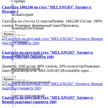
Серебро
0
Скатерть 140х240 на стол "MELANGIO" Артикул:
Италия-3
Белый/серый
0
Скатерть на стол на 12 персонРазмер: 140х240 Состав: 100%
хлопок Упаковка: фирменный пакетПроизвод..
Бежевый/песочный
0
Купить
Антрацит
0
Скатерть на круглый стол "MELANGIO" Артикул:
Кремовый/золотой
Венере (бистро) (диаметр 160)
0
Диаметр: 160Состав: 80% хлопок, 20% полиэстерУпаковка:
Кремовый/серый
пакетПроизводитель: MELANGIO (Италия)Ни один ..
0
Купить
Кремовый/коричневый
0
Светло-персиковый
Скатерть на круглый стол "MELANGIO" Артикул:
0
Венере (картина) (диаметр 160)