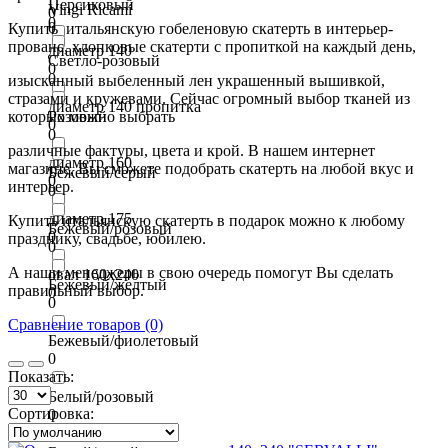
Персиковый
Vingi Ricami
0
0
0
Купить итальянскую гобеленовую скатерть в интерьер-
прованс, хлопковые скатерти с пропиткой на каждый день,
диаметр 140
Светло-розовый
0
0
изысканный выбеленный лен украшенный вышивкой,
стразами и кружевами. Сейчас огромный выбор тканей из
диаметр 140 пропитка
которых можно выбрать
Розовый
0
0
различные фактуры, цвета и крой. В нашем интернет
диаметр 160
магазине, Вы сможете подобрать скатерть на любой вкус и
Бежевый/серый
0
интерьер.
0
диаметр 175
Купить итальянскую скатерть в подарок можно к любому
Бежевый/розовый
0
празднику, свадьбе, юбилею.
0
А наши менеджеры в свою очередь помогут Вы сделать
овал 160х240
Бежевый/желтый
правильный выбор.
0
0
Сравнение товаров (0)
Бежевый/фиолетовый
0
Показать:
Белый/розовый
Сортировка:
0