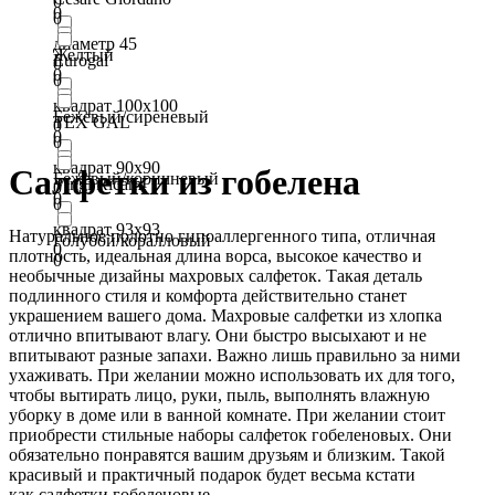
0
0
0
диаметр 45
Желтый
Eurogal
0
0
0
квадрат 100х100
Бежевый/сиреневый
TEX GAL
0
0
0
квадрат 90х90
Салфетки из гобелена
Бежевый/коричневый
Vingi Ricami
0
0
0
квадрат 93х93
Натуральное полотно гипоаллергенного типа, отличная
Голубой/коралловый
0
плотность, идеальная длина ворса, высокое качество и
0
необычные дизайны махровых салфеток. Такая деталь
подлинного стиля и комфорта действительно станет
украшением вашего дома. Махровые салфетки из хлопка
отлично впитывают влагу. Они быстро высыхают и не
впитывают разные запахи. Важно лишь правильно за ними
ухаживать. При желании можно использовать их для того,
чтобы вытирать лицо, руки, пыль, выполнять влажную
уборку в доме или в ванной комнате. При желании стоит
приобрести стильные наборы салфеток гобеленовых. Они
обязательно понравятся вашим друзьям и близким. Такой
красивый и практичный подарок будет весьма кстати
как салфетки гобеленовые.