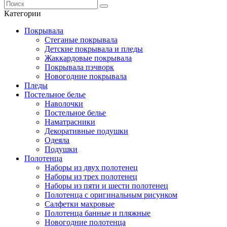
Категории
Покрывала
Стеганые покрывала
Детские покрывала и пледы
Жаккардовые покрывала
Покрывала пэчворк
Новогодние покрывала
Пледы
Постельное белье
Наволочки
Постельное белье
Наматрасники
Декоративные подушки
Одеяла
Подушки
Полотенца
Наборы из двух полотенец
Наборы из трех полотенец
Наборы из пяти и шести полотенец
Полотенца с оригинальным рисунком
Салфетки махровые
Полотенца банные и пляжные
Новогодние полотенца