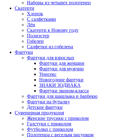
Наборы из четырех полотенец
Скатерти
Хлопок
С салфетками
Лён
Скатерти к Новому году
Полиэстер
Гобелен
Салфетки из гобелена
Фартуки
Фартуки для взрослых
Фартуки для женщин
Фартуки для мужчин
Унисекс
Новогодние фартуки
ЗНАКИ ЗОДИАКА
Фартуки эконом-класса
Фартуки для шашлыка и барбекю
Фартуки на бутылку
Детские фартуки
Сувенирная продукция
Женские трусики с приколом
Галстуки с приколом
Футболки с приколом
Полотенца с веселым рисунком