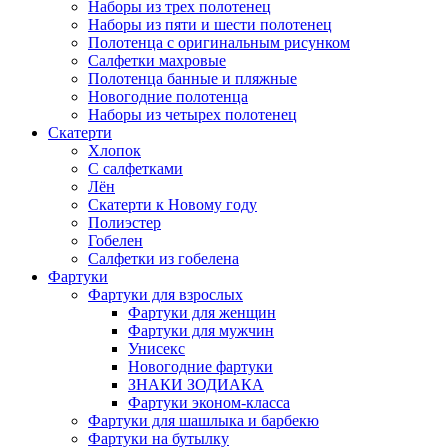
Наборы из трех полотенец
Наборы из пяти и шести полотенец
Полотенца с оригинальным рисунком
Салфетки махровые
Полотенца банные и пляжные
Новогодние полотенца
Наборы из четырех полотенец
Скатерти
Хлопок
С салфетками
Лён
Скатерти к Новому году
Полиэстер
Гобелен
Салфетки из гобелена
Фартуки
Фартуки для взрослых
Фартуки для женщин
Фартуки для мужчин
Унисекс
Новогодние фартуки
ЗНАКИ ЗОДИАКА
Фартуки эконом-класса
Фартуки для шашлыка и барбекю
Фартуки на бутылку