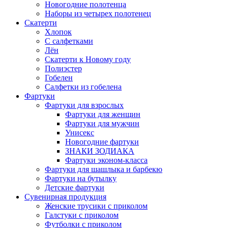
Новогодние полотенца
Наборы из четырех полотенец
Скатерти
Хлопок
С салфетками
Лён
Скатерти к Новому году
Полиэстер
Гобелен
Салфетки из гобелена
Фартуки
Фартуки для взрослых
Фартуки для женщин
Фартуки для мужчин
Унисекс
Новогодние фартуки
ЗНАКИ ЗОДИАКА
Фартуки эконом-класса
Фартуки для шашлыка и барбекю
Фартуки на бутылку
Детские фартуки
Сувенирная продукция
Женские трусики с приколом
Галстуки с приколом
Футболки с приколом