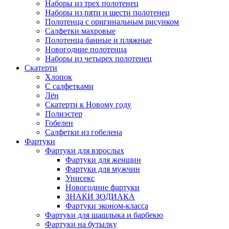
Наборы из трех полотенец
Наборы из пяти и шести полотенец
Полотенца с оригинальным рисунком
Салфетки махровые
Полотенца банные и пляжные
Новогодние полотенца
Наборы из четырех полотенец
Скатерти
Хлопок
С салфетками
Лён
Скатерти к Новому году
Полиэстер
Гобелен
Салфетки из гобелена
Фартуки
Фартуки для взрослых
Фартуки для женщин
Фартуки для мужчин
Унисекс
Новогодние фартуки
ЗНАКИ ЗОДИАКА
Фартуки эконом-класса
Фартуки для шашлыка и барбекю
Фартуки на бутылку