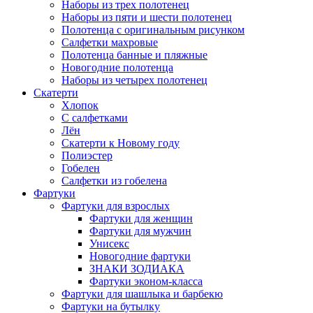
Наборы из трех полотенец
Наборы из пяти и шести полотенец
Полотенца с оригинальным рисунком
Салфетки махровые
Полотенца банные и пляжные
Новогодние полотенца
Наборы из четырех полотенец
Скатерти
Хлопок
С салфетками
Лён
Скатерти к Новому году
Полиэстер
Гобелен
Салфетки из гобелена
Фартуки
Фартуки для взрослых
Фартуки для женщин
Фартуки для мужчин
Унисекс
Новогодние фартуки
ЗНАКИ ЗОДИАКА
Фартуки эконом-класса
Фартуки для шашлыка и барбекю
Фартуки на бутылку