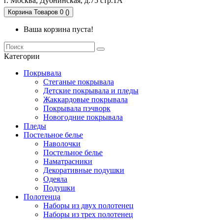
г. Москва, Дубнинская, д.75 стр.1А
Корзина
Товаров 0 ()
Ваша корзина пуста!
Категории
Покрывала
Стеганые покрывала
Детские покрывала и пледы
Жаккардовые покрывала
Покрывала пэчворк
Новогодние покрывала
Пледы
Постельное белье
Наволочки
Постельное белье
Наматрасники
Декоративные подушки
Одеяла
Подушки
Полотенца
Наборы из двух полотенец
Наборы из трех полотенец