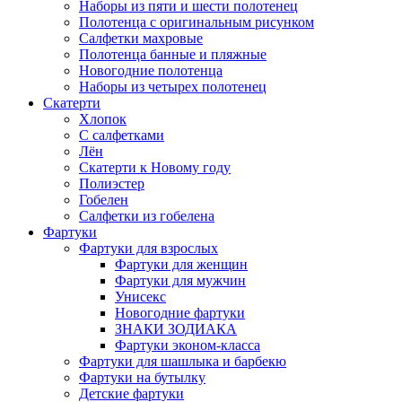
Наборы из пяти и шести полотенец
Полотенца с оригинальным рисунком
Салфетки махровые
Полотенца банные и пляжные
Новогодние полотенца
Наборы из четырех полотенец
Скатерти
Хлопок
С салфетками
Лён
Скатерти к Новому году
Полиэстер
Гобелен
Салфетки из гобелена
Фартуки
Фартуки для взрослых
Фартуки для женщин
Фартуки для мужчин
Унисекс
Новогодние фартуки
ЗНАКИ ЗОДИАКА
Фартуки эконом-класса
Фартуки для шашлыка и барбекю
Фартуки на бутылку
Детские фартуки