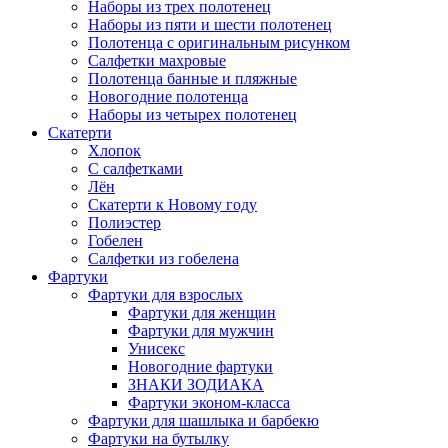
Наборы из трех полотенец
Наборы из пяти и шести полотенец
Полотенца с оригинальным рисунком
Салфетки махровые
Полотенца банные и пляжные
Новогодние полотенца
Наборы из четырех полотенец
Скатерти
Хлопок
С салфетками
Лён
Скатерти к Новому году
Полиэстер
Гобелен
Салфетки из гобелена
Фартуки
Фартуки для взрослых
Фартуки для женщин
Фартуки для мужчин
Унисекс
Новогодние фартуки
ЗНАКИ ЗОДИАКА
Фартуки эконом-класса
Фартуки для шашлыка и барбекю
Фартуки на бутылку