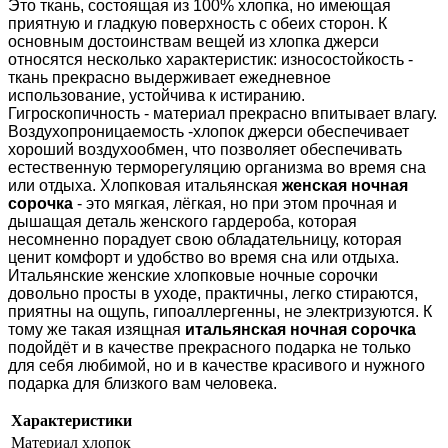
Это ткань, состоящая из 100% хлопка, но имеющая
приятную и гладкую поверхность с обеих сторон. К
основным достоинствам вещей из хлопка джерси
относятся несколько характеристик: износостойкость -
ткань прекрасно выдерживает ежедневное
использование, устойчива к истиранию.
Гигроскопичность - материал прекрасно впитывает влагу.
Воздухопроницаемость -хлопок джерси обеспечивает
хороший воздухообмен, что позволяет обеспечивать
естественную терморегуляцию организма во время сна
или отдыха. Хлопковая итальянская
женская ночная
сорочка
- это мягкая, лёгкая, но при этом прочная и
дышащая деталь женского гардероба, которая
несомненно порадует свою обладательницу, которая
ценит комфорт и удобство во время сна или отдыха.
Итальянские женские хлопковые ночные сорочки
довольно просты в уходе, практичны, легко стираются,
приятны на ощупь, гипоаллергенны, не электризуются. К
тому же такая изящная
итальянская ночная сорочка
подойдёт и в качестве прекрасного подарка не только
для себя любимой, но и в качестве красивого и нужного
подарка для близкого вам человека.
Характеристики
Материал
хлопок