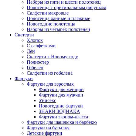
Наборы из пяти и шести полотенец
Полотенца с оригинальным рисунком
Салфетки махровые
Полотенца банные и пляжные
Новогодние полотенца
Наборы из четырех полотенец
Скатерти
Хлопок
С салфетками
Лён
Скатерти к Новому году
Полиэстер
Гобелен
Салфетки из гобелена
Фартуки
Фартуки для взрослых
Фартуки для женщин
Фартуки для мужчин
Унисекс
Новогодние фартуки
ЗНАКИ ЗОДИАКА
Фартуки эконом-класса
Фартуки для шашлыка и барбекю
Фартуки на бутылку
Детские фартуки