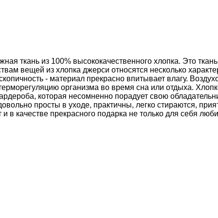
жная ткань из 100% высококачественного хлопка. Это ткан
ствам вещей из хлопка джерси относятся несколько характе
скопичность - материал прекрасно впитывает влагу. Возду
 терморегуляцию организма во время сна или отдыха. Хлоп
гардероба, которая несомненно порадует свою обладательни
вольно просты в уходе, практичны, легко стираются, прият
 и в качестве прекрасного подарка не только для себя люби