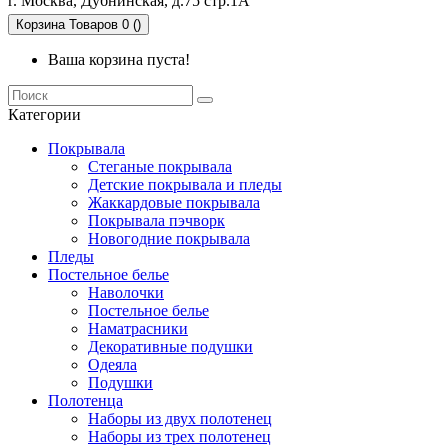
г. Москва, Дубнинская, д.75 стр.1А
Корзина
Товаров 0 ()
Ваша корзина пуста!
Категории
Покрывала
Стеганые покрывала
Детские покрывала и пледы
Жаккардовые покрывала
Покрывала пэчворк
Новогодние покрывала
Пледы
Постельное белье
Наволочки
Постельное белье
Наматрасники
Декоративные подушки
Одеяла
Подушки
Полотенца
Наборы из двух полотенец
Наборы из трех полотенец