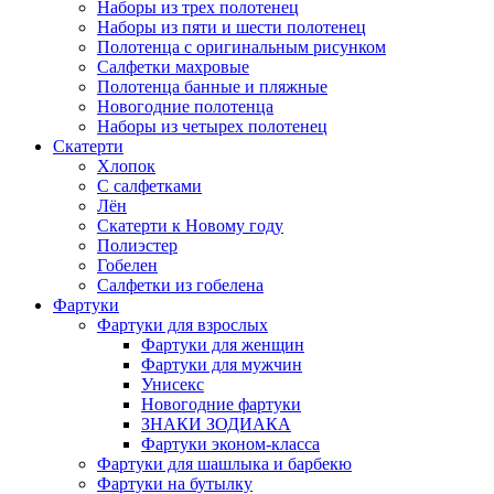
Наборы из трех полотенец
Наборы из пяти и шести полотенец
Полотенца с оригинальным рисунком
Салфетки махровые
Полотенца банные и пляжные
Новогодние полотенца
Наборы из четырех полотенец
Скатерти
Хлопок
С салфетками
Лён
Скатерти к Новому году
Полиэстер
Гобелен
Салфетки из гобелена
Фартуки
Фартуки для взрослых
Фартуки для женщин
Фартуки для мужчин
Унисекс
Новогодние фартуки
ЗНАКИ ЗОДИАКА
Фартуки эконом-класса
Фартуки для шашлыка и барбекю
Фартуки на бутылку