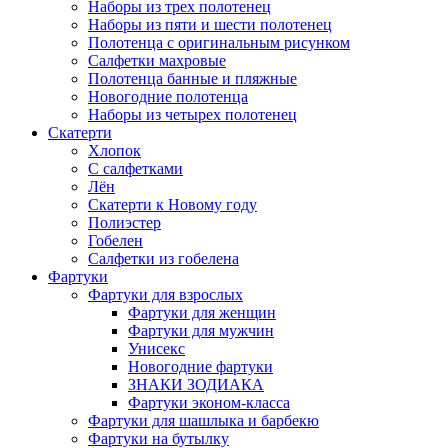
Наборы из трех полотенец
Наборы из пяти и шести полотенец
Полотенца с оригинальным рисунком
Салфетки махровые
Полотенца банные и пляжные
Новогодние полотенца
Наборы из четырех полотенец
Скатерти
Хлопок
С салфетками
Лён
Скатерти к Новому году
Полиэстер
Гобелен
Салфетки из гобелена
Фартуки
Фартуки для взрослых
Фартуки для женщин
Фартуки для мужчин
Унисекс
Новогодние фартуки
ЗНАКИ ЗОДИАКА
Фартуки эконом-класса
Фартуки для шашлыка и барбекю
Фартуки на бутылку