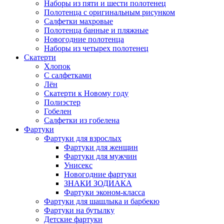
Наборы из пяти и шести полотенец
Полотенца с оригинальным рисунком
Салфетки махровые
Полотенца банные и пляжные
Новогодние полотенца
Наборы из четырех полотенец
Скатерти
Хлопок
С салфетками
Лён
Скатерти к Новому году
Полиэстер
Гобелен
Салфетки из гобелена
Фартуки
Фартуки для взрослых
Фартуки для женщин
Фартуки для мужчин
Унисекс
Новогодние фартуки
ЗНАКИ ЗОДИАКА
Фартуки эконом-класса
Фартуки для шашлыка и барбекю
Фартуки на бутылку
Детские фартуки