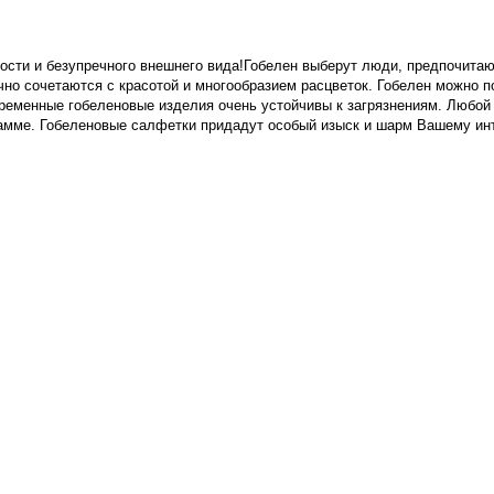
ности и безупречного внешнего вида!Гобелен выберут люди, предпочита
но сочетаются с красотой и многообразием расцветок. Гобелен можно по
ременные гобеленовые изделия очень устойчивы к загрязнениям. Любой
гамме.
Гобеленовые салфетки
придадут особый изыск и шарм Вашему ин