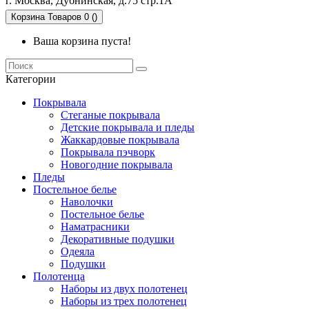
г. Москва, Дубнинская, д.75 стр.1А
Корзина
Товаров 0 ()
Ваша корзина пуста!
Категории
Покрывала
Стеганые покрывала
Детские покрывала и пледы
Жаккардовые покрывала
Покрывала пэчворк
Новогодние покрывала
Пледы
Постельное белье
Наволочки
Постельное белье
Наматрасники
Декоративные подушки
Одеяла
Подушки
Полотенца
Наборы из двух полотенец
Наборы из трех полотенец