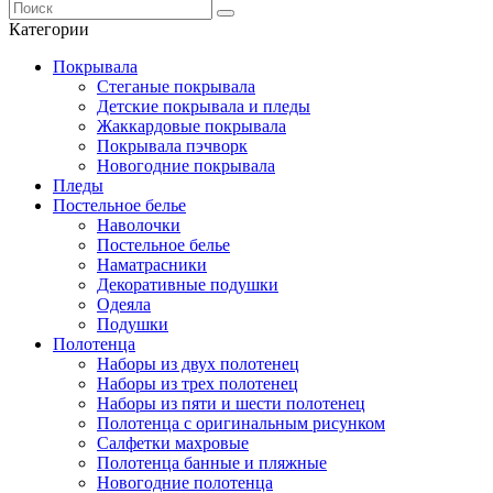
Категории
Покрывала
Стеганые покрывала
Детские покрывала и пледы
Жаккардовые покрывала
Покрывала пэчворк
Новогодние покрывала
Пледы
Постельное белье
Наволочки
Постельное белье
Наматрасники
Декоративные подушки
Одеяла
Подушки
Полотенца
Наборы из двух полотенец
Наборы из трех полотенец
Наборы из пяти и шести полотенец
Полотенца с оригинальным рисунком
Салфетки махровые
Полотенца банные и пляжные
Новогодние полотенца