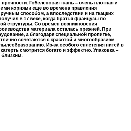
прочности. Гобеленовая ткань – очень плотная и
воими корнями еще во времена правления
ручным способом, а впоследствии и на ткацких
олучил в 17 веке, когда братья французы по
ой структуры. Со времен возникновения
производства материала осталась прежней. При
удование, а благодаря специальной пропитке,
тлично сочетаются с красотой и многообразием
т пылеобразованию. Из-за особого сплетения нитей в
катерть смотрится богато и эффектно. Упаковка –
 близким.