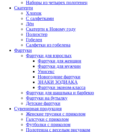
Наборы из четырех полотенец
Скатерти
Хлопок
С салфетками
Лён
Скатерти к Новому году
Полиэстер
Гобелен
Салфетки из гобелена
Фартуки
Фартуки для взрослых
Фартуки для женщин
Фартуки для мужчин
Унисекс
Новогодние фартуки
ЗНАКИ ЗОДИАКА
Фартуки эконом-класса
Фартуки для шашлыка и барбекю
Фартуки на бутылку
Детские фартуки
Сувенирная продукция
Женские трусики с приколом
Галстуки с приколом
Футболки с приколом
Полотенца с веселым рисунком