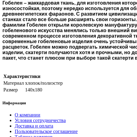
Гобелен – жаккардовая ткань, для изготовления кото
износостойкая, поэтому нередко используется для о
древнеегипетских фараонов. С развитием цивилизаци
станках стало все больше расширять свои горизонты
фамилии Гобелен открыли королевскую мануфактуру 
гобеленового искусства менялись только внешний вид
современном процессе изготовления декоративной тк
современные гобеленовые изделия очень устойчивы к
расцветок. Гобелен можно подвергать химической чист
изделии, скатерти получаются хотя и прочными, но д
пакет, что станет плюсом при выборе такой скатерти
Характеристики
Материал
хлопок/полиэстер
Размер
140х180
Информация
О компании
Условия сотрудничества
Доставка и оплата
Пользовательское соглашение
Таблица размеров