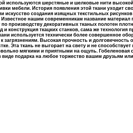
рой используются шерстяные и шелковые нити высокой 
бивки мебели. История появления этой ткани уходит с
и искусство создания изящных текстильных рисунков 
. Известное нашим современникам название материал п
по производству декоративных тканых полотен плотн
 и конструкция ткацких станков, сама же технология 
ани используется технически более совершенное обор
 загрязнениям. Высокая прочность и долговечность о
ке. Эта ткань не выгорает на свету и не способствуе
овольно мягкими и приятными на ощупь. Гобеленовая с
 в виде подарка на любое торжество вашим друзьям или