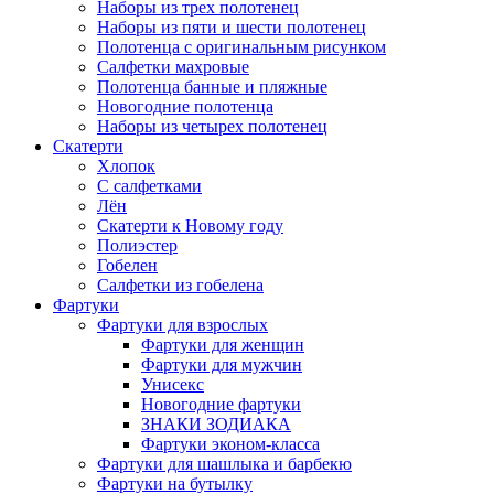
Наборы из трех полотенец
Наборы из пяти и шести полотенец
Полотенца с оригинальным рисунком
Салфетки махровые
Полотенца банные и пляжные
Новогодние полотенца
Наборы из четырех полотенец
Скатерти
Хлопок
С салфетками
Лён
Скатерти к Новому году
Полиэстер
Гобелен
Салфетки из гобелена
Фартуки
Фартуки для взрослых
Фартуки для женщин
Фартуки для мужчин
Унисекс
Новогодние фартуки
ЗНАКИ ЗОДИАКА
Фартуки эконом-класса
Фартуки для шашлыка и барбекю
Фартуки на бутылку