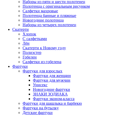
Наборы из пяти и шести полотенец
Полотенца с оригинальным рисунком
Салфетки махровые
Полотенца банные и пляжные
Новогодние полотенца
Наборы из четырех полотенец
Скатерти
Хлопок
С салфетками
Лён
Скатерти к Новому году
Полиэстер
Гобелен
Салфетки из гобелена
Фартуки
Фартуки для взрослых
Фартуки для женщин
Фартуки для мужчин
Унисекс
Новогодние фартуки
ЗНАКИ ЗОДИАКА
Фартуки эконом-класса
Фартуки для шашлыка и барбекю
Фартуки на бутылку
Детские фартуки