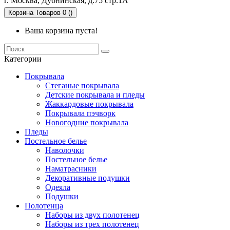
г. Москва, Дубнинская, д.75 стр.1А
Корзина
Товаров 0 ()
Ваша корзина пуста!
Категории
Покрывала
Стеганые покрывала
Детские покрывала и пледы
Жаккардовые покрывала
Покрывала пэчворк
Новогодние покрывала
Пледы
Постельное белье
Наволочки
Постельное белье
Наматрасники
Декоративные подушки
Одеяла
Подушки
Полотенца
Наборы из двух полотенец
Наборы из трех полотенец