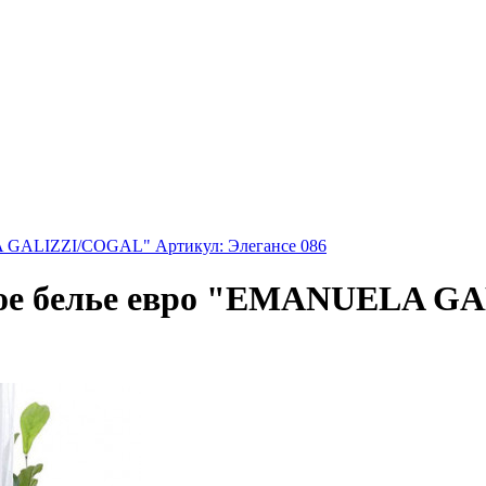
A GALIZZI/COGAL" Артикул: Элегансе 086
ьное белье евро "EMANUELA G