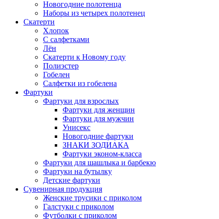
Новогодние полотенца
Наборы из четырех полотенец
Скатерти
Хлопок
С салфетками
Лён
Скатерти к Новому году
Полиэстер
Гобелен
Салфетки из гобелена
Фартуки
Фартуки для взрослых
Фартуки для женщин
Фартуки для мужчин
Унисекс
Новогодние фартуки
ЗНАКИ ЗОДИАКА
Фартуки эконом-класса
Фартуки для шашлыка и барбекю
Фартуки на бутылку
Детские фартуки
Сувенирная продукция
Женские трусики с приколом
Галстуки с приколом
Футболки с приколом