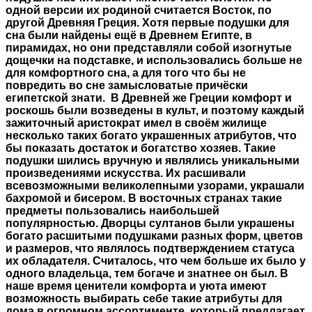
одной версии их родиной считается Восток, по
другой Древняя Греция. Хотя первые подушки для
сна были найдены ещё в Древнем Египте, в
пирамидах, но они представляли собой изогнутые
дощечки на подставке, и использовались больше не
для комфортного сна, а для того что бы не
повредить во сне замысловатые причёски
египетской знати. В Древней же Греции комфорт и
роскошь были возведены в культ, и поэтому каждый
зажиточный аристократ имел в своём жилище
несколько таких богато украшенных атрибутов, что
бы показать достаток и богатство хозяев. Такие
подушки шились вручную и являлись уникальными
произведениями искусства. Их расшивали
всевозможными великолепными узорами, украшали
бахромой и бисером. В восточных странах такие
предметы пользовались наибольшей
популярностью. Дворцы султанов были украшены
богато расшитыми подушками разных форм, цветов
и размеров, что являлось подтверждением статуса
их обладателя. Считалось, что чем больше их было у
одного владельца, тем богаче и знатнее он был. В
наше время ценители комфорта и уюта имеют
возможность выбирать себе такие атрибуты для
дома в огромном ассортименте, который предлагает