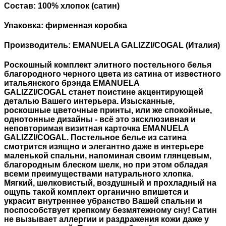
Состав: 100% хлопок (сатин)
Упаковка: фирменная коробка
Производитель: EMANUELA GALIZZI/COGAL (Италия)
Роскошный комплект элитного постельного белья
благородного черного цвета из сатина от известного
итальянского брэнда EMANUELA
GALIZZI/COGAL станет поистине акцентирующей
деталью Вашего интерьера. Изысканные,
роскошные цветочные принты, или же спокойные,
однотонные дизайны - всё это эксклюзивная и
неповторимая визитная карточка EMANUELA
GALIZZI/COGAL. Постельное белье из сатина
смотрится изящно и элегантно даже в интерьере
маленькой спальни, напоминая своим глянцевым,
благородным блеском шелк, но при этом обладая
всеми преимуществами натурального хлопка.
Мягкий, шелковистый, воздушный и прохладный на
ощупь такой комплект органично впишется и
украсит внутреннее убранство Вашей спальни и
поспособствует крепкому безмятежному сну! Сатин
не вызывает аллергии и раздражения кожи даже у