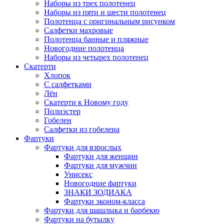
Наборы из трех полотенец
Наборы из пяти и шести полотенец
Полотенца с оригинальным рисунком
Салфетки махровые
Полотенца банные и пляжные
Новогодние полотенца
Наборы из четырех полотенец
Скатерти
Хлопок
С салфетками
Лён
Скатерти к Новому году
Полиэстер
Гобелен
Салфетки из гобелена
Фартуки
Фартуки для взрослых
Фартуки для женщин
Фартуки для мужчин
Унисекс
Новогодние фартуки
ЗНАКИ ЗОДИАКА
Фартуки эконом-класса
Фартуки для шашлыка и барбекю
Фартуки на бутылку