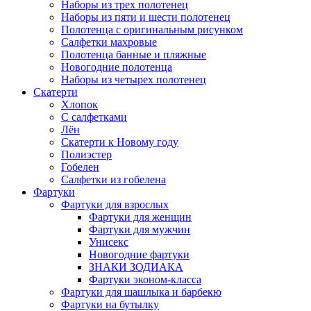
Наборы из трех полотенец
Наборы из пяти и шести полотенец
Полотенца с оригинальным рисунком
Салфетки махровые
Полотенца банные и пляжные
Новогодние полотенца
Наборы из четырех полотенец
Скатерти
Хлопок
С салфетками
Лён
Скатерти к Новому году
Полиэстер
Гобелен
Салфетки из гобелена
Фартуки
Фартуки для взрослых
Фартуки для женщин
Фартуки для мужчин
Унисекс
Новогодние фартуки
ЗНАКИ ЗОДИАКА
Фартуки эконом-класса
Фартуки для шашлыка и барбекю
Фартуки на бутылку