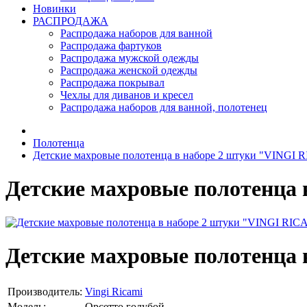
Новинки
РАСПРОДАЖА
Распродажа наборов для ванной
Распродажа фартуков
Распродажа мужской одежды
Распродажа женской одежды
Распродажа покрывал
Чехлы для диванов и кресел
Распродажа наборов для ванной, полотенец
Полотенца
Детские махровые полотенца в наборе 2 штуки "VINGI 
Детские махровые полотенца
Детские махровые полотенца
Производитель:
Vingi Ricami
Модель:
Орсетто голубой