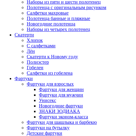
Наборы из пяти и шести полотенец
Полотенца с оригинальным рисунком
Салфетки махровые
Полотенца банные и пляжные
Новогодние полотенца
Наборы из четырех полотенец
Скатерти
Хлопок
С салфетками
Лён
Скатерти к Новому году
Полиэстер
Гобелен
Салфетки из гобелена
Фартуки
Фартуки для взрослых
Фартуки для женщин
Фартуки для мужчин
Унисекс
Новогодние фартуки
ЗНАКИ ЗОДИАКА
Фартуки эконом-класса
Фартуки для шашлыка и барбекю
Фартуки на бутылку
Детские фартуки