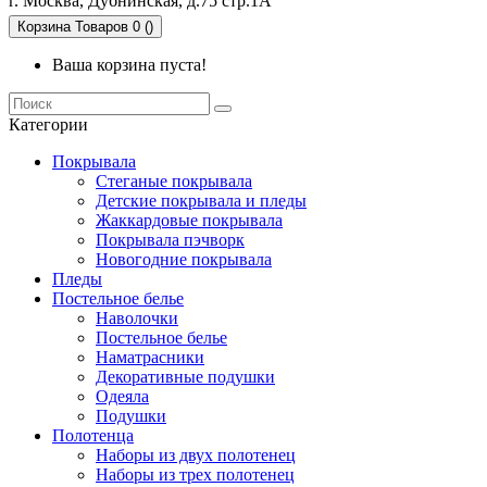
г. Москва, Дубнинская, д.75 стр.1А
Корзина
Товаров 0 ()
Ваша корзина пуста!
Категории
Покрывала
Стеганые покрывала
Детские покрывала и пледы
Жаккардовые покрывала
Покрывала пэчворк
Новогодние покрывала
Пледы
Постельное белье
Наволочки
Постельное белье
Наматрасники
Декоративные подушки
Одеяла
Подушки
Полотенца
Наборы из двух полотенец
Наборы из трех полотенец