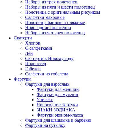
Наборы из трех полотенец
Наборы из пяти и шести полотенец
Полотенца с оригинальным рисунком
Салфетки махровые
Полотенца банные и пляжные
Новогодние полотенца
Наборы из четырех полотенец
Скатерти
Хлопок
С салфетками
Лён
Скатерти к Новому году
Полиэстер
Гобелен
Салфетки из гобелена
Фартуки
Фартуки для взрослых
Фартуки для женщин
Фартуки для мужчин
Унисекс
Новогодние фартуки
ЗНАКИ ЗОДИАКА
Фартуки эконом-класса
Фартуки для шашлыка и барбекю
Фартуки на бутылку