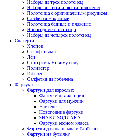
Наборы из трех полотенец
Наборы из пяти и шести полотенец
Полотенца с оригинальным рисунком
Салфетки махровые
Полотенца банные и пляжные
Новогодние полотенца
Наборы из четырех полотенец
Скатерти
Хлопок
С салфетками
Лён
Скатерти к Новому году
Полиэстер
Гобелен
Салфетки из гобелена
Фартуки
Фартуки для взрослых
Фартуки для женщин
Фартуки для мужчин
Унисекс
Новогодние фартуки
ЗНАКИ ЗОДИАКА
Фартуки эконом-класса
Фартуки для шашлыка и барбекю
Фартуки на бутылку