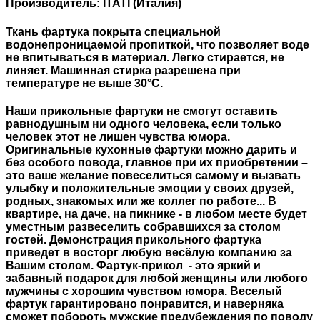
Производитель: ITATI (Италия)
Ткань фартука покрыта специальной
водонепроницаемой пропиткой, что позволяет воде
не впитываться в материал. Легко стирается, не
линяет. Машинная стирка разрешена при
температуре не выше 30°C.
Наши прикольные фартуки не смогут оставить
равнодушным ни одного человека, если только
человек этот не лишен чувства юмора.
Оригинальные кухонные фартуки можно дарить и
без особого повода, главное при их приобретении –
это ваше желание повеселиться самому и вызвать
улыбку и положительные эмоции у своих друзей,
родных, знакомых или же коллег по работе... В
квартире, на даче, на пикнике - в любом месте будет
уместным развеселить собравшихся за столом
гостей. Демонстрация прикольного фартука
приведет в восторг любую весёлую компанию за
Вашим столом. Фартук-прикол - это яркий и
забавный подарок для любой женщины или любого
мужчины с хорошим чувством юмора. Веселый
фартук гарантировано понравится, и наверняка
сможет побороть мужские предубеждения по поводу