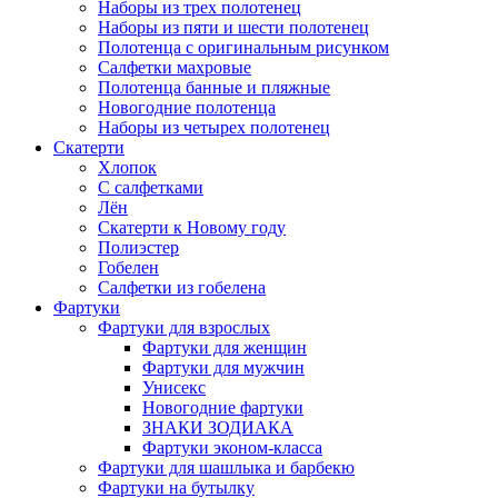
Наборы из трех полотенец
Наборы из пяти и шести полотенец
Полотенца с оригинальным рисунком
Салфетки махровые
Полотенца банные и пляжные
Новогодние полотенца
Наборы из четырех полотенец
Скатерти
Хлопок
С салфетками
Лён
Скатерти к Новому году
Полиэстер
Гобелен
Салфетки из гобелена
Фартуки
Фартуки для взрослых
Фартуки для женщин
Фартуки для мужчин
Унисекс
Новогодние фартуки
ЗНАКИ ЗОДИАКА
Фартуки эконом-класса
Фартуки для шашлыка и барбекю
Фартуки на бутылку