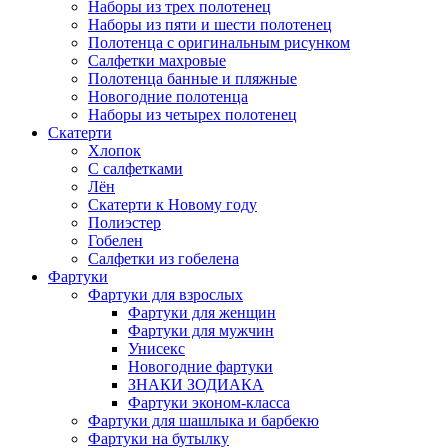
Наборы из трех полотенец
Наборы из пяти и шести полотенец
Полотенца с оригинальным рисунком
Салфетки махровые
Полотенца банные и пляжные
Новогодние полотенца
Наборы из четырех полотенец
Скатерти
Хлопок
С салфетками
Лён
Скатерти к Новому году
Полиэстер
Гобелен
Салфетки из гобелена
Фартуки
Фартуки для взрослых
Фартуки для женщин
Фартуки для мужчин
Унисекс
Новогодние фартуки
ЗНАКИ ЗОДИАКА
Фартуки эконом-класса
Фартуки для шашлыка и барбекю
Фартуки на бутылку