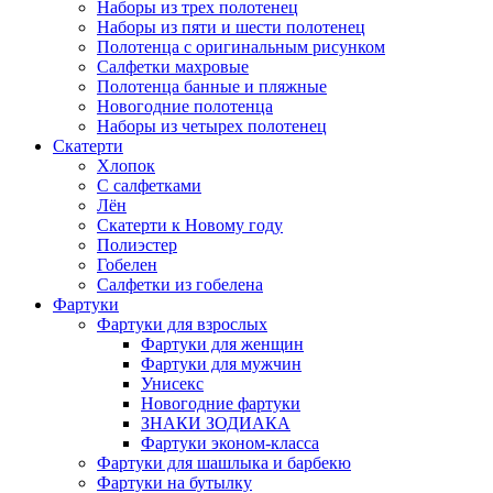
Наборы из трех полотенец
Наборы из пяти и шести полотенец
Полотенца с оригинальным рисунком
Салфетки махровые
Полотенца банные и пляжные
Новогодние полотенца
Наборы из четырех полотенец
Скатерти
Хлопок
С салфетками
Лён
Скатерти к Новому году
Полиэстер
Гобелен
Салфетки из гобелена
Фартуки
Фартуки для взрослых
Фартуки для женщин
Фартуки для мужчин
Унисекс
Новогодние фартуки
ЗНАКИ ЗОДИАКА
Фартуки эконом-класса
Фартуки для шашлыка и барбекю
Фартуки на бутылку