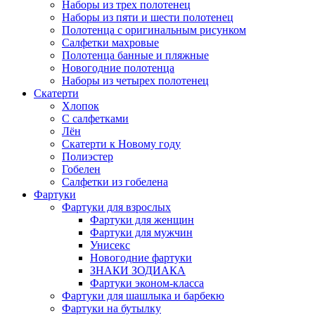
Наборы из трех полотенец
Наборы из пяти и шести полотенец
Полотенца с оригинальным рисунком
Салфетки махровые
Полотенца банные и пляжные
Новогодние полотенца
Наборы из четырех полотенец
Скатерти
Хлопок
С салфетками
Лён
Скатерти к Новому году
Полиэстер
Гобелен
Салфетки из гобелена
Фартуки
Фартуки для взрослых
Фартуки для женщин
Фартуки для мужчин
Унисекс
Новогодние фартуки
ЗНАКИ ЗОДИАКА
Фартуки эконом-класса
Фартуки для шашлыка и барбекю
Фартуки на бутылку