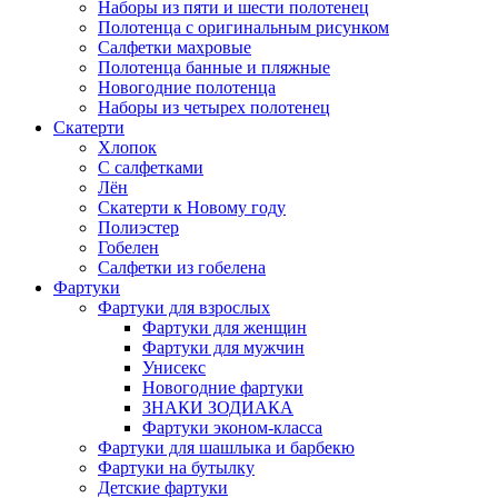
Наборы из пяти и шести полотенец
Полотенца с оригинальным рисунком
Салфетки махровые
Полотенца банные и пляжные
Новогодние полотенца
Наборы из четырех полотенец
Скатерти
Хлопок
С салфетками
Лён
Скатерти к Новому году
Полиэстер
Гобелен
Салфетки из гобелена
Фартуки
Фартуки для взрослых
Фартуки для женщин
Фартуки для мужчин
Унисекс
Новогодние фартуки
ЗНАКИ ЗОДИАКА
Фартуки эконом-класса
Фартуки для шашлыка и барбекю
Фартуки на бутылку
Детские фартуки