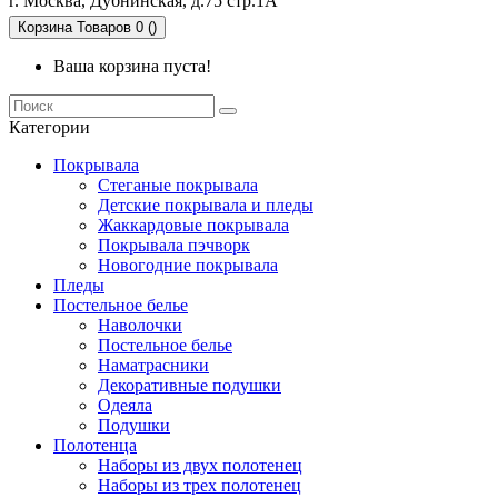
г. Москва, Дубнинская, д.75 стр.1А
Корзина
Товаров 0 ()
Ваша корзина пуста!
Категории
Покрывала
Стеганые покрывала
Детские покрывала и пледы
Жаккардовые покрывала
Покрывала пэчворк
Новогодние покрывала
Пледы
Постельное белье
Наволочки
Постельное белье
Наматрасники
Декоративные подушки
Одеяла
Подушки
Полотенца
Наборы из двух полотенец
Наборы из трех полотенец